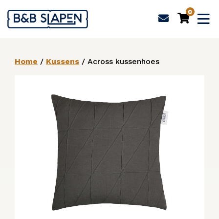
0
Home
/
Kussens
/ Across kussenhoes