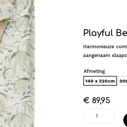
Playful 
Harmonieuze combi
aangenaam slaapc
Afmeting
140 x 220cm
20
€
89,95
Playful
Beddengoed