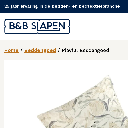
25 jaar ervaring in de bedden- en bedtextielbranche
Home
/
Beddengoed
/ Playful Beddengoed