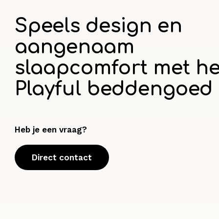
Speels design en
aangenaam
slaapcomfort met he
Playful beddengoed
Heb je een vraag?
Direct contact