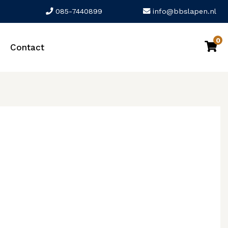
085-7440899
info@bbslapen.nl
0
Contact