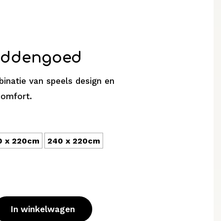
Beddengoed
natie van speels design en
omfort.
0 x 220cm
240 x 220cm
In winkelwagen