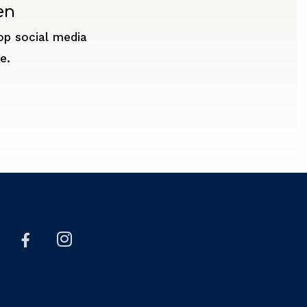
en
op social media
e.