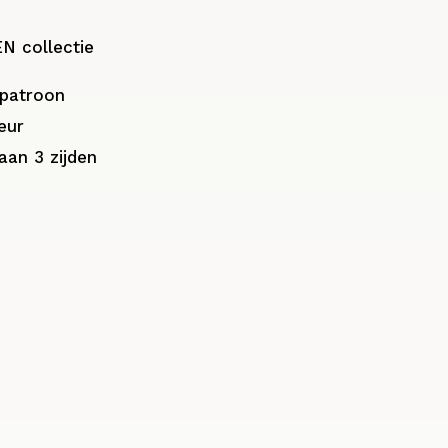
 collectie
npatroon
eur
aan 3 zijden